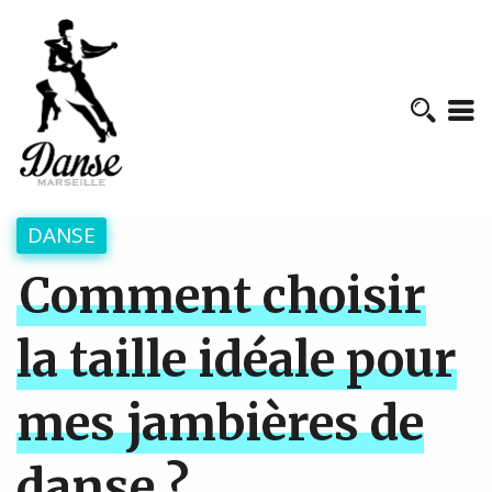
DANSE
Comment choisir
la taille idéale pour
mes jambières de
danse ?